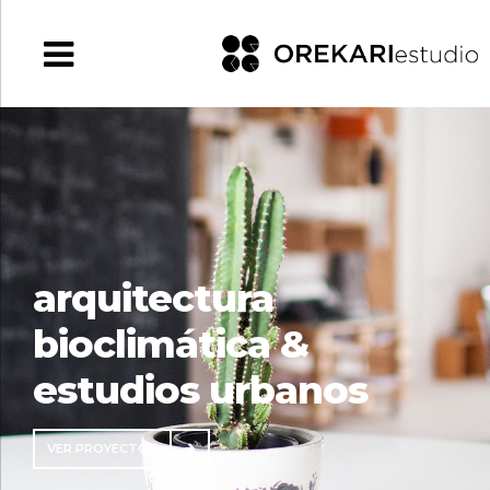
arquitectura
bioclimática &
estudios urbanos
VER PROYECTOS